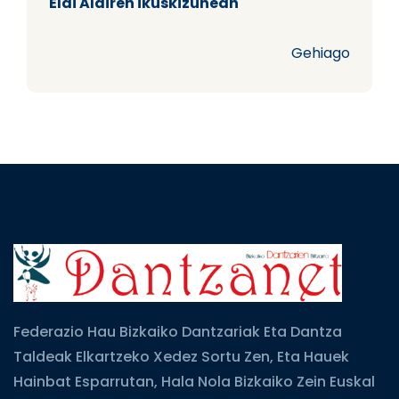
Elai Alairen ikuskizunean
Gehiago
Federazio Hau Bizkaiko Dantzariak Eta Dantza
Taldeak Elkartzeko Xedez Sortu Zen, Eta Hauek
Hainbat Esparrutan, Hala Nola Bizkaiko Zein Euskal