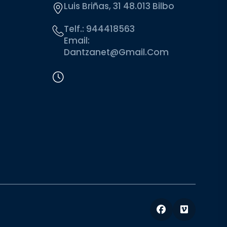
Luis Briñas, 31 48.013 Bilbo
Telf.:
944418563
Email:
Dantzanet@gmail.com
Facebook
Vimeo