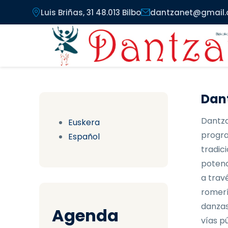
Pasar al contenido principal
Luis Briñas, 31 48.013 Bilbo
dantzanet@gmail
Dant
Dantza
Euskera
progra
Español
tradici
potenc
a trav
romerí
danzas
Agenda
vías pú