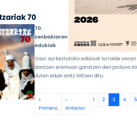
zariak 70
70.
zenbakiaren
edukiak
Gaur aurkeztutako edizioak lurralde osoan
dantzen eremuan garatzen den jarduna is
duten eduki anitz biltzen ditu:
inación
Primera página
Página anterior
Página
Página
Página ac
Págin
P
«
‹
1
2
3
4
5
Primero
Anterior