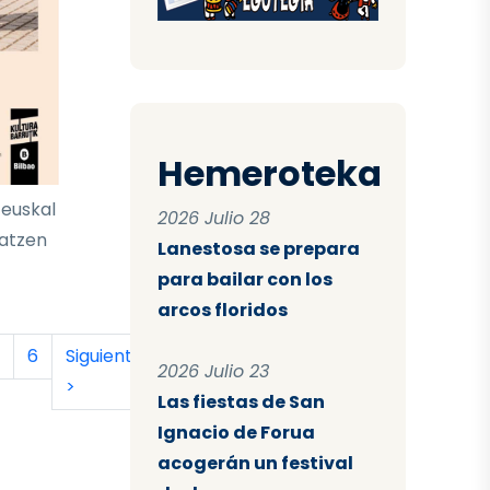
Hemeroteka
 euskal
2026 Julio 28
latzen
Lanestosa se prepara
para bailar con los
arcos floridos
tual
a
ágina
Página
Siguiente página
Última página
6
Siguiente
Último
2026 Julio 23
>
»
Las fiestas de San
Ignacio de Forua
acogerán un festival