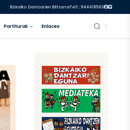
Facebook
Vimeo
Bizkaiko Dantzarien Biltzarra
Telf.: 944418563
Partiturak
Enlaces