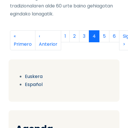
tradizionalaren alde 60 urte baino gehiagotan
egindako lanagatik.
Paginación
Primera página
Página anterior
Página
Página
Página
Página actual
Página
Página
Si
«
‹
1
2
3
4
5
6
Si
Primero
Anterior
>
Euskera
Español