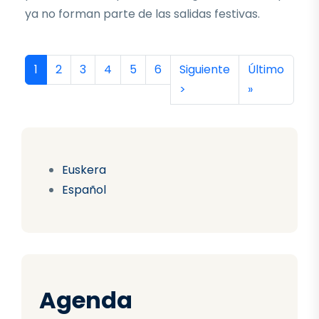
ya no forman parte de las salidas festivas.
Paginación
Página actual
Página
Página
Página
Página
Página
Siguiente página
Última págin
1
2
3
4
5
6
Siguiente
Último
>
»
Euskera
Español
Agenda