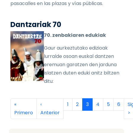
pasacalles en las plazas y vías públicas.
Dantzariak 70
70. zenbakiaren edukiak
Gaur aurkeztutako edizioak
lurralde osoan euskal dantzen
eremuan garatzen den jarduna
islatzen duten eduki anitz biltzen
ditu:
Paginación
Primera página
Página anterior
Página
Página
Página actual
Página
Página
Página
Si
«
‹
1
2
3
4
5
6
Si
Primero
Anterior
>