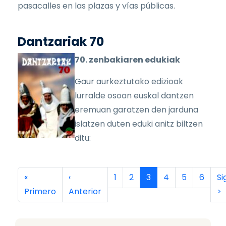
pasacalles en las plazas y vías públicas.
Dantzariak 70
70. zenbakiaren edukiak
Gaur aurkeztutako edizioak
lurralde osoan euskal dantzen
eremuan garatzen den jarduna
islatzen duten eduki anitz biltzen
ditu:
Paginación
Primera página
Página anterior
Página
Página
Página actual
Página
Página
Página
Si
«
‹
1
2
3
4
5
6
Si
Primero
Anterior
>