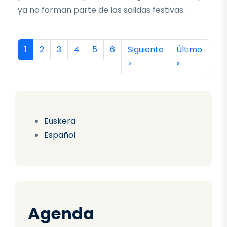
ya no forman parte de las salidas festivas.
Paginación
Página actual
Página
Página
Página
Página
Página
Siguiente página
Última págin
1
2
3
4
5
6
Siguiente
Último
>
»
Euskera
Español
Agenda