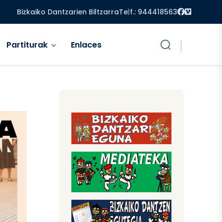
Facebook
Vimeo
Bizkaiko Dantzarien Biltzarra
Telf.: 944418563
Partiturak
Enlaces