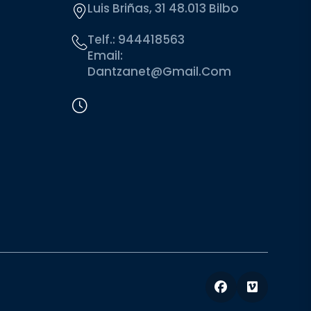
Luis Briñas, 31 48.013 Bilbo
Telf.:
944418563
Email:
Dantzanet@gmail.com
Facebook
Vimeo