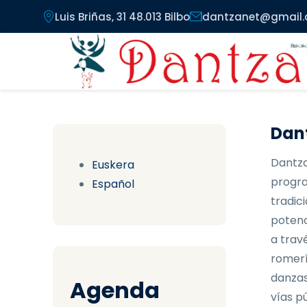
Pasar al contenido principal
Luis Briñas, 31 48.013 Bilbo
dantzanet@gmail
Dant
Dantza
Euskera
progra
Español
tradici
potenc
a trav
romerí
danzas
Agenda
vías pú