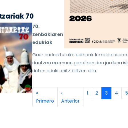
zariak 70
70.
zenbakiaren
edukiak
Gaur aurkeztutako edizioak lurralde osoan
dantzen eremuan garatzen den jarduna is
duten eduki anitz biltzen ditu:
inación
Primera página
Página anterior
Página
Página
Página ac
Págin
P
«
‹
1
2
3
4
5
Primero
Anterior