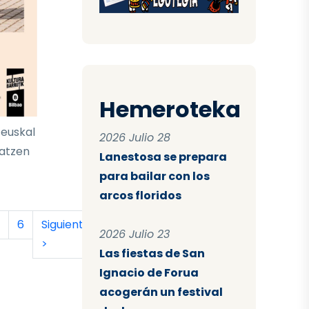
Hemeroteka
 euskal
2026 Julio 28
latzen
Lanestosa se prepara
para bailar con los
arcos floridos
tual
a
ágina
Página
Siguiente página
Última página
6
Siguiente
Último
2026 Julio 23
>
»
Las fiestas de San
Ignacio de Forua
acogerán un festival