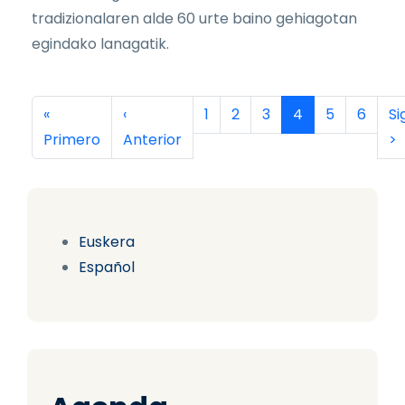
tradizionalaren alde 60 urte baino gehiagotan
egindako lanagatik.
Paginación
Primera página
Página anterior
Página
Página
Página
Página actual
Página
Página
Si
«
‹
1
2
3
4
5
6
Si
Primero
Anterior
>
Euskera
Español