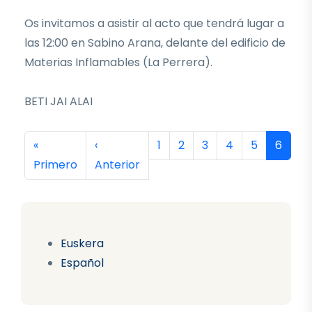
Os invitamos a asistir al acto que tendrá lugar a
las 12:00 en Sabino Arana, delante del edificio de
Materias Inflamables (La Perrera).
BETI JAI ALAI
Paginación
Primera página
Página anterior
Página
Página
Página
Página
Página
Página
«
‹
1
2
3
4
5
6
Primero
Anterior
Euskera
Español