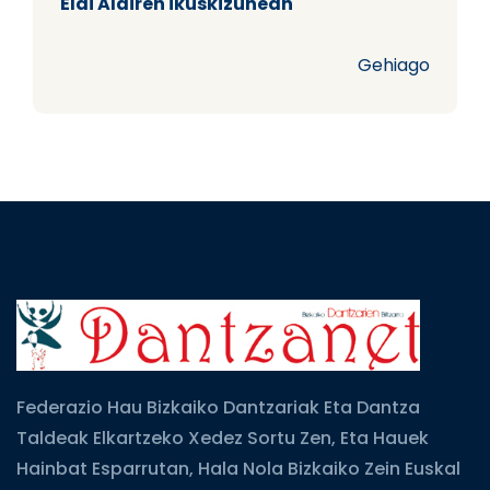
Elai Alairen ikuskizunean
Gehiago
Federazio Hau Bizkaiko Dantzariak Eta Dantza
Taldeak Elkartzeko Xedez Sortu Zen, Eta Hauek
Hainbat Esparrutan, Hala Nola Bizkaiko Zein Euskal