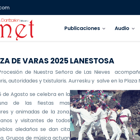
.com
Navegación principal
Publicaciones
Audio
ZA DE VARAS 2025 LANESTOSA
Procesión de Nuestra Señora de Las Nieves acompañ
is, autoridades y txistularis. Aurresku y salve en la Plaza
 de Agosto se celebra en la
 una de las fiestas mas
res y animadas de la zona.
anos y visitantes de todos
eblos aledaños se dan cita
ía. Grupos de música actuan