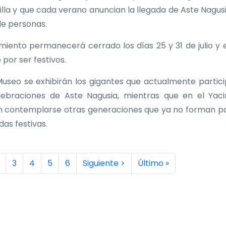
Villa y que cada verano anuncian la llegada de Aste Nagus
de personas.
imiento permanecerá cerrado los días 25 y 31 de julio y e
 por ser festivos.
Museo se exhibirán los gigantes que actualmente partic
lebraciones de Aste Nagusia, mientras que en el Yac
 contemplarse otras generaciones que ya no forman p
idas festivas.
inación
a actual
ágina
Página
Página
Página
Página
Siguiente página
Última página
3
4
5
6
Siguiente >
Último »