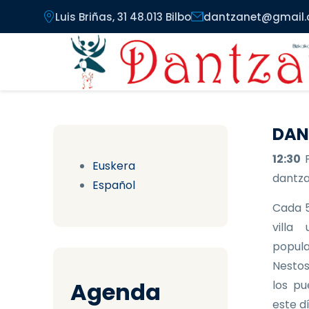
Pasar al contenido principal
Luis Briñas, 31 48.013 Bilbo
dantzanet@gmail
DAN
12:30
Euskera
dantzar
Español
Cada 5
villa
popula
Nestos
Agenda
los pu
este d