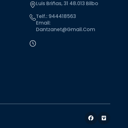
Luis Briñas, 31 48.013 Bilbo
Telf.:
944418563
Email:
Dantzanet@gmail.com
Facebook
Vimeo