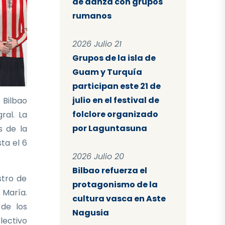
de danza con grupos
rumanos
2026 Julio 21
Grupos de la isla de
Guam y Turquía
participan este 21 de
julio en el festival de
 Bilbao
folclore organizado
ral. La
por Laguntasuna
s de la
sta el 6
2026 Julio 20
Bilbao refuerza el
stro de
protagonismo de la
 María.
cultura vasca en Aste
 de los
Nagusia
lectivo