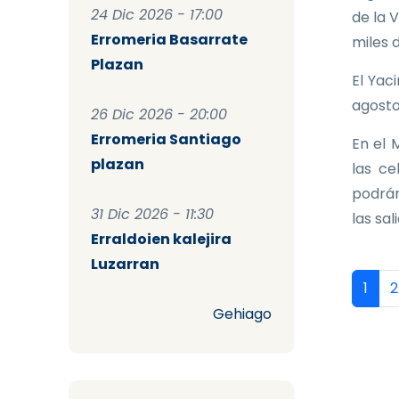
24 Dic 2026 - 17:00
de la 
Erromeria Basarrate
miles 
Plazan
El Yac
agosto
26 Dic 2026 - 20:00
Erromeria Santiago
En el 
plazan
las ce
podrán
31 Dic 2026 - 11:30
las sal
Erraldoien kalejira
Luzarran
Pag
Págin
P
1
2
Gehiago