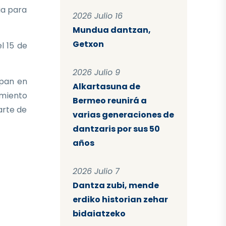
ia para
2026 Julio 16
Mundua dantzan,
Getxon
l 15 de
2026 Julio 9
ipan en
Alkartasuna de
imiento
Bermeo reunirá a
arte de
varias generaciones de
dantzaris por sus 50
años
2026 Julio 7
Dantza zubi, mende
erdiko historian zehar
bidaiatzeko