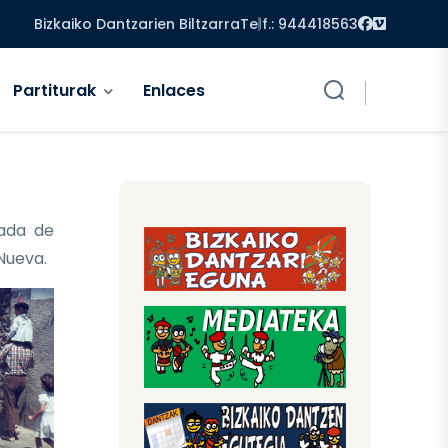
Facebook
Vimeo
Bizkaiko Dantzarien Biltzarra
Telf.: 944418563
Partiturak
Enlaces
ada de
 Nueva.