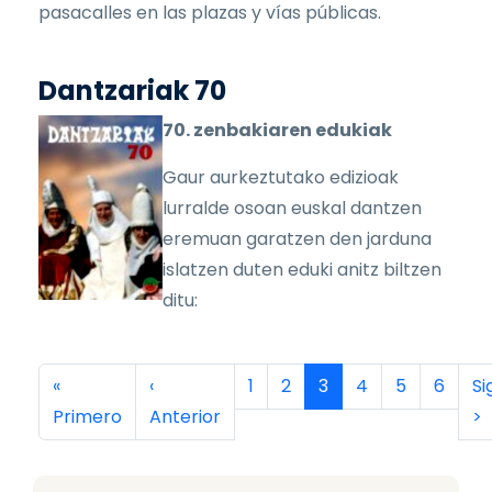
pasacalles en las plazas y vías públicas.
Dantzariak 70
70. zenbakiaren edukiak
Gaur aurkeztutako edizioak
lurralde osoan euskal dantzen
eremuan garatzen den jarduna
islatzen duten eduki anitz biltzen
ditu:
Paginación
Primera página
Página anterior
Página
Página
Página actual
Página
Página
Página
Si
«
‹
1
2
3
4
5
6
Si
Primero
Anterior
>