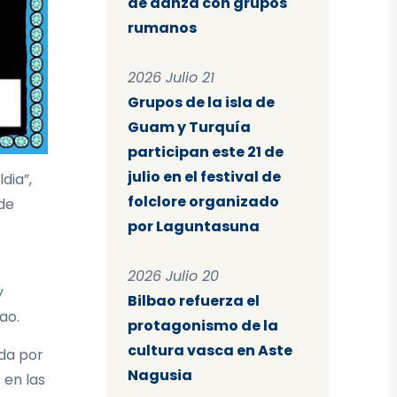
de danza con grupos
rumanos
2026 Julio 21
Grupos de la isla de
Guam y Turquía
participan este 21 de
julio en el festival de
dia”,
folclore organizado
 de
por Laguntasuna
2026 Julio 20
y
Bilbao refuerza el
ao.
protagonismo de la
cultura vasca en Aste
ida por
Nagusia
 en las