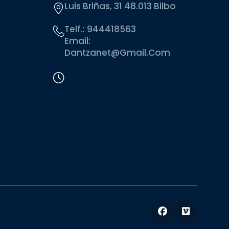
Luis Briñas, 31 48.013 Bilbo
Telf.:
944418563
Email:
Dantzanet@gmail.com
Facebook
Vimeo