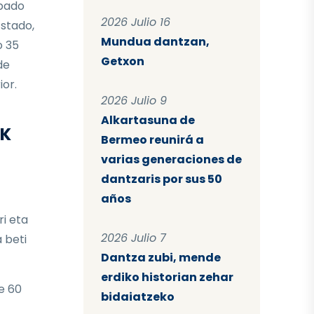
ipado
2026 Julio 16
stado,
Mundua dantzan,
o 35
Getxon
de
ior.
2026 Julio 9
Alkartasuna de
AK
Bermeo reunirá a
varias generaciones de
dantzaris por sus 50
años
ri eta
2026 Julio 7
 beti
Dantza zubi, mende
erdiko historian zehar
e 60
bidaiatzeko