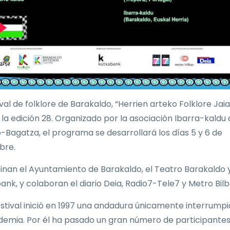
ival de folklore de Barakaldo, “Herrien arteko Folklore Jaial
a la edición 28. Organizado por la asociación Ibarra-kaldu
-Bagatza, el programa se desarrollará los días 5 y 6 de
bre.
inan el Ayuntamiento de Barakaldo, el Teatro Barakaldo 
ank, y colaboran el diario Deia, Radio7-Tele7 y Metro Bilb
estival inició en 1997 una andadura únicamente interrump
demia. Por él ha pasado un gran número de participantes