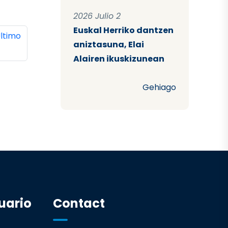
2026 Julio 2
Euskal Herriko dantzen
ina
ltima página
ltimo
aniztasuna, Elai
Alairen ikuskizunean
Gehiago
uario
Contact