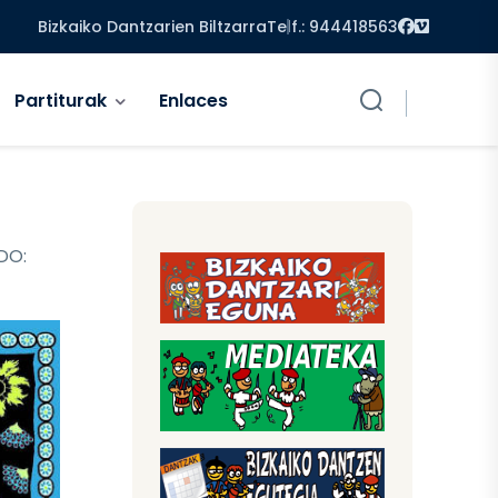
Facebook
Vimeo
Bizkaiko Dantzarien Biltzarra
Telf.: 944418563
Partiturak
Enlaces
DO: