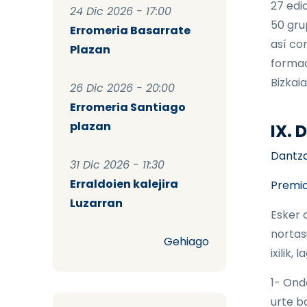
27 edi
24 Dic 2026 - 17:00
50 gru
Erromeria Basarrate
así co
Plazan
formac
Bizkaia
26 Dic 2026 - 20:00
Erromeria Santiago
plazan
IX.
Dantzar
31 Dic 2026 - 11:30
Erraldoien kalejira
Premio
Luzarran
Esker 
nortas
Gehiago
ixilik,
1- Ond
urte b