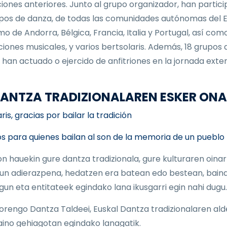
ciones anteriores. Junto al grupo organizador, han partic
pos de danza, de todas las comunidades autónomas del E
mo de Andorra, Bélgica, Francia, Italia y Portugal, así com
iones musicales, y varios bertsolaris. Además, 18 grupos 
 han actuado o ejercido de anfitriones en la jornada exter
 DANTZA TRADIZIONALAREN ESKER ON
is, gracias por bailar la tradición
s para quienes bailan al son de la memoria de un pueblo
on hauekin gure dantza tradizionala, gure kulturaren oinar
un adierazpena, hedatzen era batean edo bestean, baina
 lagun eta entitateek egindako lana ikusgarri egin nahi dugu.
orengo Dantza Taldeei, Euskal Dantza tradizionalaren ald
aino gehiagotan egindako lanagatik.