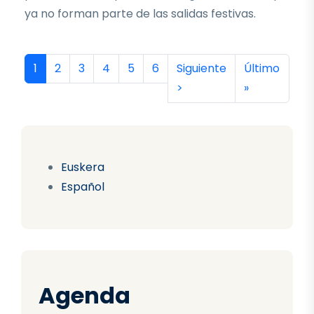
ya no forman parte de las salidas festivas.
Paginación
Página actual
Página
Página
Página
Página
Página
Siguiente página
Última págin
1
2
3
4
5
6
Siguiente
Último
>
»
Euskera
Español
Agenda