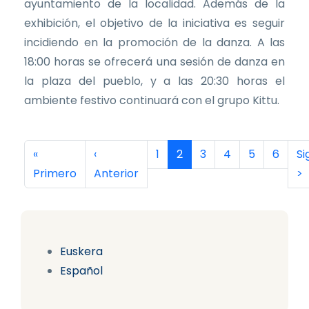
ayuntamiento de la localidad. Además de la
exhibición, el objetivo de la iniciativa es seguir
incidiendo en la promoción de la danza. A las
18:00 horas se ofrecerá una sesión de danza en
la plaza del pueblo, y a las 20:30 horas el
ambiente festivo continuará con el grupo Kittu.
Paginación
Primera página
Página anterior
Página
Página actual
Página
Página
Página
Página
Si
«
‹
1
2
3
4
5
6
Si
Primero
Anterior
>
Euskera
Español