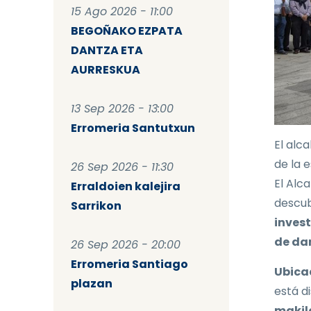
15 Ago 2026 - 11:00
BEGOÑAKO EZPATA
DANTZA ETA
AURRESKUA
13 Sep 2026 - 13:00
Erromeria Santutxun
El alca
de la 
26 Sep 2026 - 11:30
El Alc
Erraldoien kalejira
descub
Sarrikon
invest
de dan
26 Sep 2026 - 20:00
Erromeria Santiago
Ubica
plazan
está d
makil