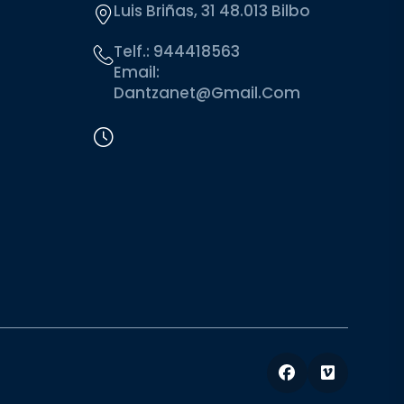
Luis Briñas, 31 48.013 Bilbo
Telf.:
944418563
Email:
Dantzanet@gmail.com
Facebook
Vimeo