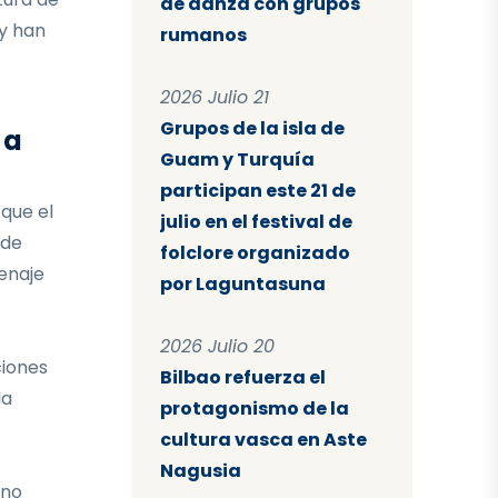
de danza con grupos
 y han
rumanos
2026 Julio 21
Grupos de la isla de
 a
Guam y Turquía
participan este 21 de
que el
julio en el festival de
 de
folclore organizado
enaje
por Laguntasuna
2026 Julio 20
ciones
Bilbao refuerza el
la
protagonismo de la
cultura vasca en Aste
Nagusia
ino