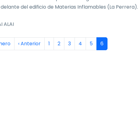
 delante del edificio de Materias Inflamables (La Perrera).
I ALAI
inación
era página
Página anterior
Página
Página
Página
Página
Página
Página actual
imero
‹ Anterior
1
2
3
4
5
6