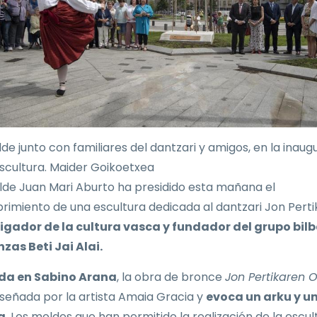
lde junto con familiares del dantzari y amigos, en la inaug
escultura. Maider Goikoetxea
alde Juan Mari Aburto ha presidido esta mañana el
rimiento de una escultura dedicada al dantzari Jon Perti
igador de la cultura vasca y fundador del grupo bil
zas Beti Jai Alai.
da en Sabino Arana
, la obra de bronce
Jon Pertikaren
iseñada por la artista Amaia Gracia y
evoca un arku y u
a
. Los moldes que han permitido la realización de la escul