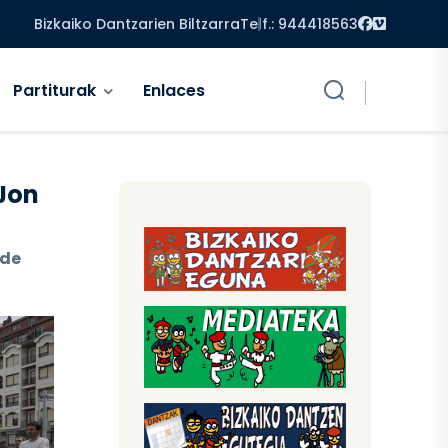
Facebook
Vimeo
Bizkaiko Dantzarien Biltzarra
Telf.: 944418563
Partiturak
Enlaces
 Jon
 de