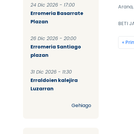
24 Dic 2026 - 17:00
Arana,
Erromeria Basarrate
Plazan
BETI JA
26 Dic 2026 - 20:00
Pag
Prim
« Pr
Erromeria Santiago
plazan
31 Dic 2026 - 11:30
Erraldoien kalejira
Luzarran
Gehiago