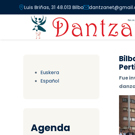
Pasar al contenido principal
Luis Briñas, 31 48.013 Bilbo
dantzanet@gmail
Bilb
Pert
Euskera
Fue in
Español
danzas
Agenda