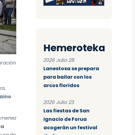
Hemeroteka
2026 Julio 28
uración
Lanestosa se prepara
para bailar con los
arcos floridos
ka,
baino
2026 Julio 23
Las fiestas de San
 Omenez
Ignacio de Forua
na
acogerán un festival
tura de