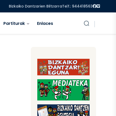
Facebook
Vimeo
Bizkaiko Dantzarien Biltzarra
Telf.: 944418563
Partiturak
Enlaces