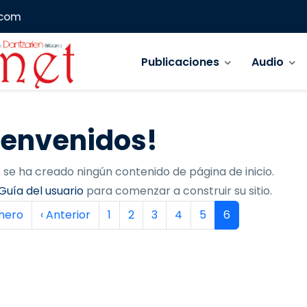
.com
Navegación principal
Publicaciones
Audio
ienvenidos!
 se ha creado ningún contenido de página de inicio.
Guía del usuario
para comenzar a construir su sitio.
inación
era página
Página anterior
Página
Página
Página
Página
Página
Página actual
imero
‹ Anterior
1
2
3
4
5
6