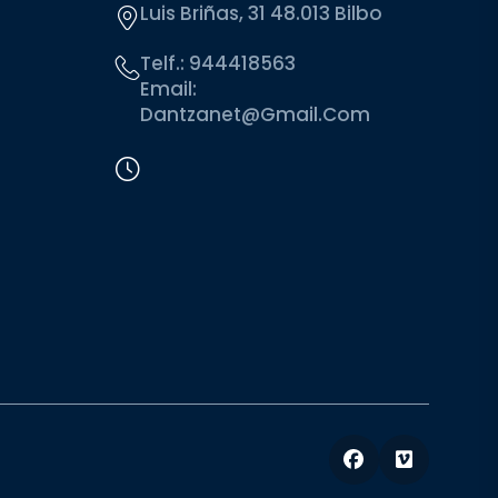
Luis Briñas, 31 48.013 Bilbo
Telf.:
944418563
Email:
Dantzanet@gmail.com
Facebook
Vimeo