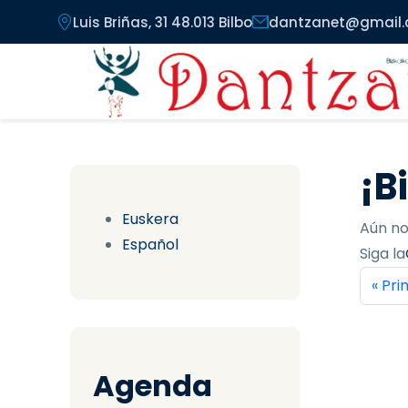
Pasar al contenido principal
Luis Briñas, 31 48.013 Bilbo
dantzanet@gmail
¡B
Euskera
Aún no
Español
Siga la
Pag
Prim
« Pr
Agenda