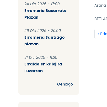
24 Dic 2026 - 17:00
Arana,
Erromeria Basarrate
Plazan
BETI JA
26 Dic 2026 - 20:00
Pag
Prim
« Pr
Erromeria Santiago
plazan
31 Dic 2026 - 11:30
Erraldoien kalejira
Luzarran
Gehiago