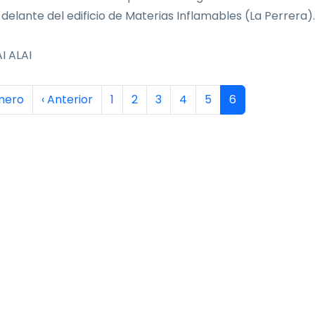
 delante del edificio de Materias Inflamables (La Perrera).
I ALAI
inación
era página
Página anterior
Página
Página
Página
Página
Página
Página actual
imero
‹ Anterior
1
2
3
4
5
6