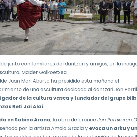
lde junto con familiares del dantzari y amigos, en la inaug
escultura. Maider Goikoetxea
alde Juan Mari Aburto ha presidido esta mañana el
rimiento de una escultura dedicada al dantzari Jon Perti
igador de la cultura vasca y fundador del grupo bil
zas Beti Jai Alai.
da en Sabino Arana
, la obra de bronce
Jon Pertikaren
iseñada por la artista Amaia Gracia y
evoca un arku y u
a
. Los moldes que han permitido la realización de la escul