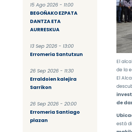
15 Ago 2026 - 11:00
BEGOÑAKO EZPATA
DANTZA ETA
AURRESKUA
13 Sep 2026 - 13:00
Erromeria Santutxun
El alca
de la 
26 Sep 2026 - 11:30
El Alc
Erraldoien kalejira
descub
Sarrikon
invest
de dan
26 Sep 2026 - 20:00
Erromeria Santiago
Ubica
plazan
está d
makil