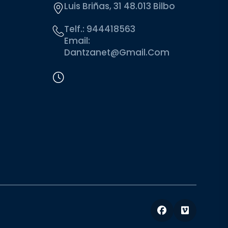
Luis Briñas, 31 48.013 Bilbo
Telf.:
944418563
Email:
Dantzanet@gmail.com
Facebook
Vimeo