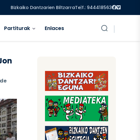
Facebook
Vimeo
Bizkaiko Dantzarien Biltzarra
Telf.: 944418563
Partiturak
Enlaces
 Jon
 de