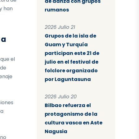
de danza con grupos
 y han
rumanos
2026 Julio 21
Grupos de la isla de
 a
Guam y Turquía
participan este 21 de
que el
julio en el festival de
 de
folclore organizado
enaje
por Laguntasuna
2026 Julio 20
ciones
Bilbao refuerza el
la
protagonismo de la
cultura vasca en Aste
Nagusia
ino