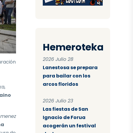
Hemeroteka
2026 Julio 28
uración
Lanestosa se prepara
para bailar con los
arcos floridos
ka,
baino
2026 Julio 23
Las fiestas de San
 Omenez
Ignacio de Forua
na
acogerán un festival
tura de