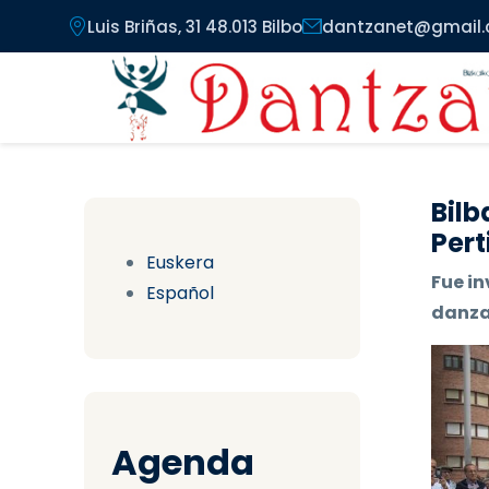
Pasar al contenido principal
Luis Briñas, 31 48.013 Bilbo
dantzanet@gmail
Bilb
Pert
Euskera
Fue in
Español
danzas
Agenda