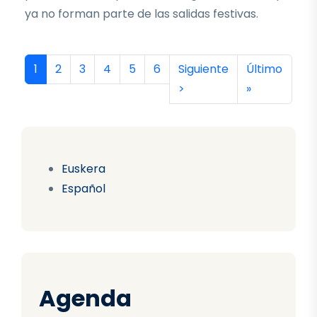
ya no forman parte de las salidas festivas.
Paginación
Página actual
Página
Página
Página
Página
Página
Siguiente página
Última págin
1
2
3
4
5
6
Siguiente
Último
>
»
Euskera
Español
Agenda