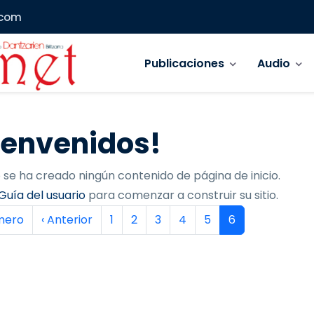
.com
Navegación principal
Publicaciones
Audio
ienvenidos!
 se ha creado ningún contenido de página de inicio.
Guía del usuario
para comenzar a construir su sitio.
inación
era página
Página anterior
Página
Página
Página
Página
Página
Página actual
imero
‹ Anterior
1
2
3
4
5
6