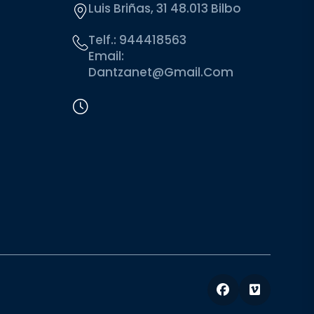
Luis Briñas, 31 48.013 Bilbo
Telf.:
944418563
Email:
Dantzanet@gmail.com
Facebook
Vimeo