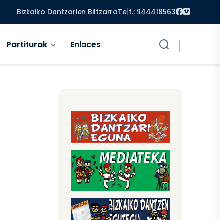
Facebook
Vimeo
Bizkaiko Dantzarien Biltzarra
Telf.: 944418563
Partiturak
Enlaces