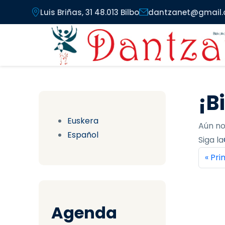
Pasar al contenido principal
Luis Briñas, 31 48.013 Bilbo
dantzanet@gmail
¡B
Euskera
Aún no
Español
Siga la
Pag
Prim
« Pr
Agenda