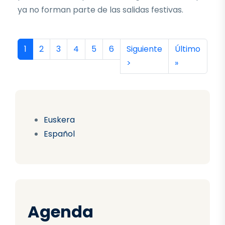
ya no forman parte de las salidas festivas.
Paginación
Página actual
Página
Página
Página
Página
Página
Siguiente página
Última págin
1
2
3
4
5
6
Siguiente
Último
>
»
Euskera
Español
Agenda