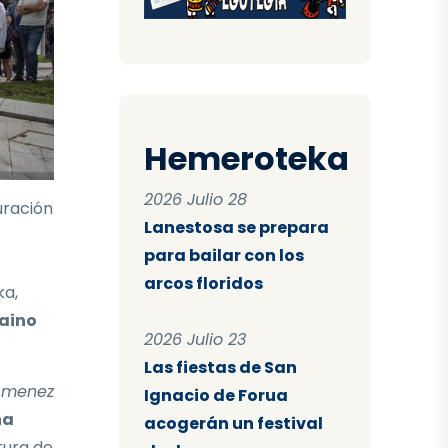
Hemeroteka
2026 Julio 28
uración
Lanestosa se prepara
para bailar con los
arcos floridos
ka,
baino
2026 Julio 23
Las fiestas de San
 Omenez
Ignacio de Forua
na
acogerán un festival
tura de