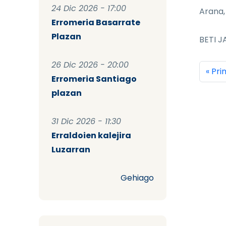
24 Dic 2026 - 17:00
Arana,
Erromeria Basarrate
Plazan
BETI JA
26 Dic 2026 - 20:00
Pag
Prim
« Pr
Erromeria Santiago
plazan
31 Dic 2026 - 11:30
Erraldoien kalejira
Luzarran
Gehiago