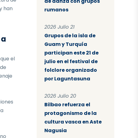
de danza con grupos
 y han
rumanos
2026 Julio 21
Grupos de la isla de
 a
Guam y Turquía
participan este 21 de
que el
julio en el festival de
 de
folclore organizado
enaje
por Laguntasuna
2026 Julio 20
ciones
Bilbao refuerza el
la
protagonismo de la
cultura vasca en Aste
Nagusia
ino