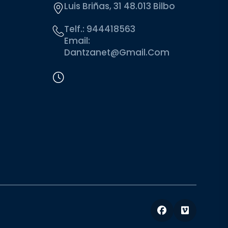
Luis Briñas, 31 48.013 Bilbo
Telf.:
944418563
Email:
Dantzanet@gmail.com
Facebook
Vimeo