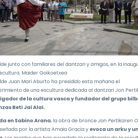
lde junto con familiares del dantzari y amigos, en la inaug
escultura. Maider Goikoetxea
alde Juan Mari Aburto ha presidido esta mañana el
rimiento de una escultura dedicada al dantzari Jon Perti
igador de la cultura vasca y fundador del grupo bil
zas Beti Jai Alai.
da en Sabino Arana
, la obra de bronce
Jon Pertikaren
iseñada por la artista Amaia Gracia y
evoca un arku y u
a
. Los moldes que han permitido la realización de la escul