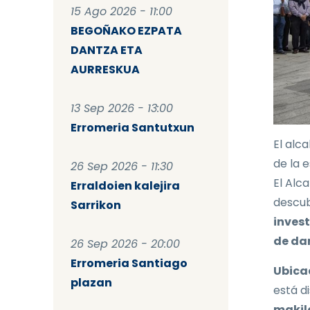
15 Ago 2026 - 11:00
BEGOÑAKO EZPATA
DANTZA ETA
AURRESKUA
13 Sep 2026 - 13:00
Erromeria Santutxun
El alca
de la 
26 Sep 2026 - 11:30
El Alc
Erraldoien kalejira
descub
Sarrikon
invest
de dan
26 Sep 2026 - 20:00
Erromeria Santiago
Ubica
plazan
está d
makil