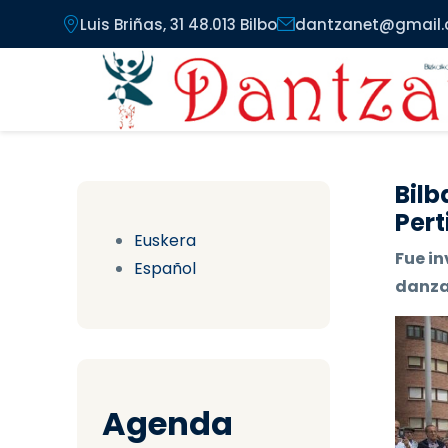
Pasar al contenido principal
Luis Briñas, 31 48.013 Bilbo
dantzanet@gmail
Bilb
Pert
Euskera
Fue in
Español
danzas
Agenda