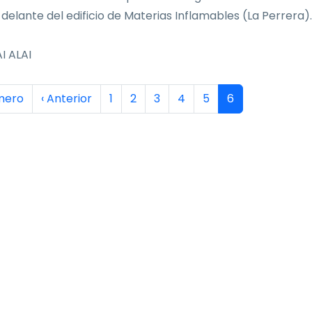
 delante del edificio de Materias Inflamables (La Perrera).
I ALAI
inación
era página
Página anterior
Página
Página
Página
Página
Página
Página actual
imero
‹ Anterior
1
2
3
4
5
6