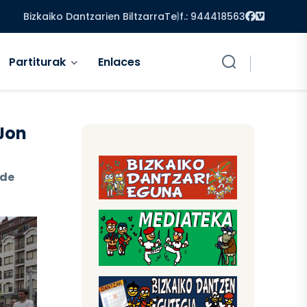
Facebook
Vimeo
Bizkaiko Dantzarien Biltzarra
Telf.: 944418563
Partiturak
Enlaces
 Jon
 de