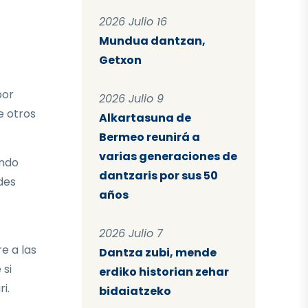
2026 Julio 16
Mundua dantzan,
Getxon
por
2026 Julio 9
e otros
Alkartasuna de
Bermeo reunirá a
varias generaciones de
endo
dantzaris por sus 50
des
años
2026 Julio 7
e a las
Dantza zubi, mende
 si
erdiko historian zehar
i.
bidaiatzeko