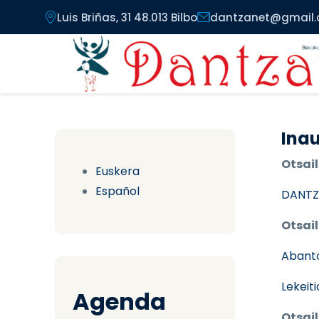
Pasar al contenido principal
Luis Briñas, 31 48.013 Bilbo
dantzanet@gmail
Inau
Otsail
Euskera
Español
DANTZ
Otsail
Abant
Lekeit
Agenda
Otsail