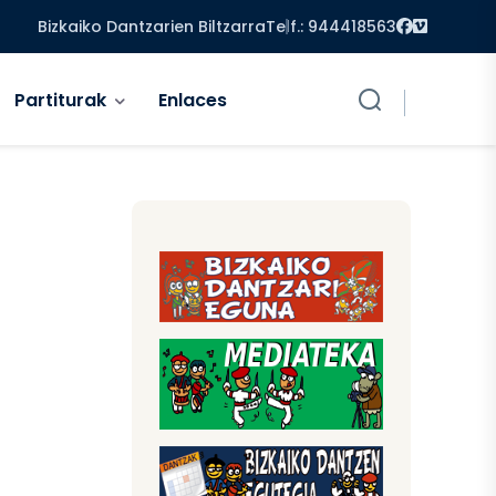
Facebook
Vimeo
Bizkaiko Dantzarien Biltzarra
Telf.: 944418563
Partiturak
Enlaces