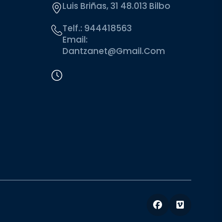
Luis Briñas, 31 48.013 Bilbo
Telf.:
944418563
Email:
Dantzanet@gmail.com
Facebook
Vimeo