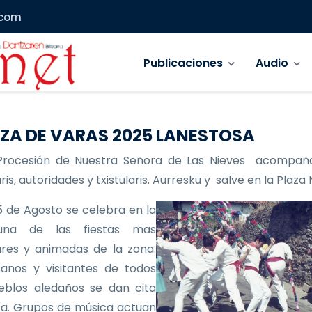
.com
Navegación principal
Publicaciones
Audio
ZA DE VARAS 2025 LANESTOSA
Procesión de Nuestra Señora de Las Nieves acompañ
is, autoridades y txistularis. Aurresku y salve en la Plaza
 de Agosto se celebra en la
 una de las fiestas mas
res y animadas de la zona.
anos y visitantes de todos
eblos aledaños se dan cita
ía. Grupos de música actuan