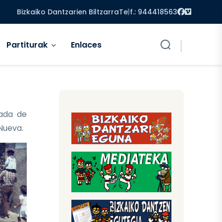
Facebook
Vimeo
Bizkaiko Dantzarien Biltzarra
Telf.: 944418563
Partiturak
Enlaces
ada de
 Nueva.