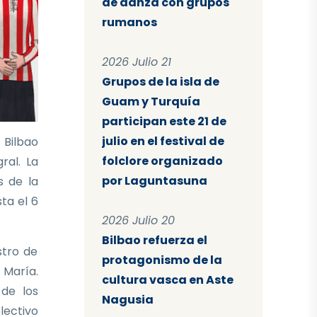
de danza con grupos
rumanos
2026 Julio 21
Grupos de la isla de
Guam y Turquía
participan este 21 de
julio en el festival de
 Bilbao
folclore organizado
ral. La
por Laguntasuna
s de la
sta el 6
2026 Julio 20
Bilbao refuerza el
stro de
protagonismo de la
 María.
cultura vasca en Aste
 de los
Nagusia
lectivo