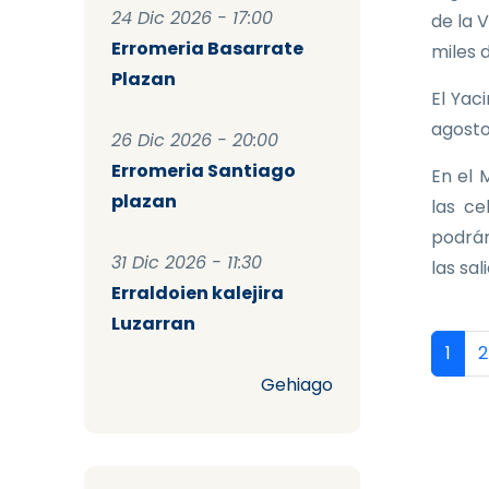
24 Dic 2026 - 17:00
de la 
Erromeria Basarrate
miles 
Plazan
El Yac
agosto
26 Dic 2026 - 20:00
Erromeria Santiago
En el 
plazan
las ce
podrán
31 Dic 2026 - 11:30
las sal
Erraldoien kalejira
Luzarran
Pag
Págin
P
1
2
Gehiago