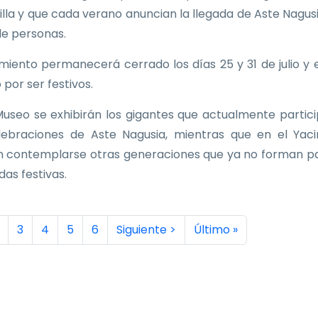
Villa y que cada verano anuncian la llegada de Aste Nagus
de personas.
imiento permanecerá cerrado los días 25 y 31 de julio y e
 por ser festivos.
Museo se exhibirán los gigantes que actualmente partic
lebraciones de Aste Nagusia, mientras que en el Yac
 contemplarse otras generaciones que ya no forman p
idas festivas.
inación
a actual
ágina
Página
Página
Página
Página
Siguiente página
Última página
3
4
5
6
Siguiente >
Último »