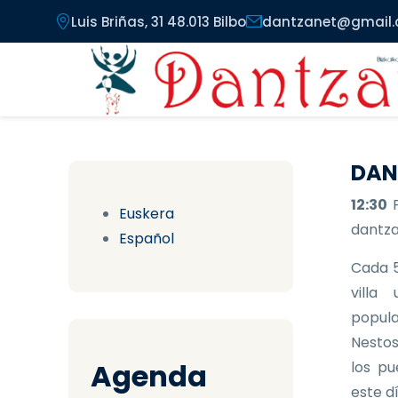
Pasar al contenido principal
Luis Briñas, 31 48.013 Bilbo
dantzanet@gmail
DAN
12:30
Euskera
dantzar
Español
Cada 5
villa
popula
Nestos
Agenda
los pu
este d