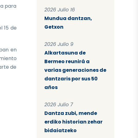
ia para
2026 Julio 16
Mundua dantzan,
Getxon
l 15 de
2026 Julio 9
ipan en
Alkartasuna de
imiento
Bermeo reunirá a
arte de
varias generaciones de
dantzaris por sus 50
años
2026 Julio 7
Dantza zubi, mende
erdiko historian zehar
bidaiatzeko