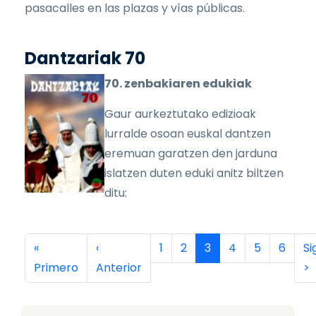
pasacalles en las plazas y vías públicas.
Dantzariak 70
70. zenbakiaren edukiak
Gaur aurkeztutako edizioak
lurralde osoan euskal dantzen
eremuan garatzen den jarduna
islatzen duten eduki anitz biltzen
ditu:
Paginación
Primera página
Página anterior
Página
Página
Página actual
Página
Página
Página
Si
«
‹
1
2
3
4
5
6
Si
Primero
Anterior
>