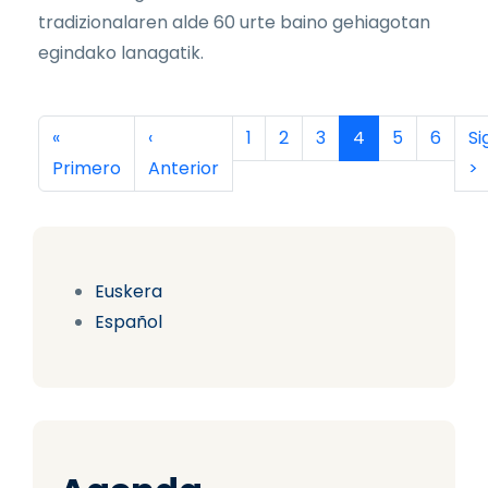
tradizionalaren alde 60 urte baino gehiagotan
egindako lanagatik.
Paginación
Primera página
Página anterior
Página
Página
Página
Página actual
Página
Página
Si
«
‹
1
2
3
4
5
6
Si
Primero
Anterior
>
Euskera
Español