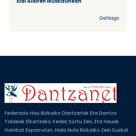
Elai Alairen ikuskizunean
Gehiago
Federazio Hau Bizkaiko Dantzariak Eta Dantza
Taldeak Elkartzeko Xedez Sortu Zen, Eta Hauek
Hainbat Esparrutan, Hala Nola Bizkaiko Zein Euskal