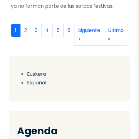
ya no forman parte de las salidas festivas.
Paginación
Página actual
Página
Página
Página
Página
Página
Siguiente página
Última págin
1
2
3
4
5
6
Siguiente
Último
>
»
Euskera
Español
Agenda