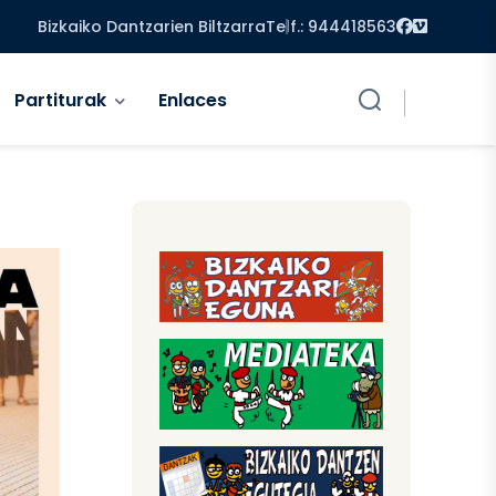
Facebook
Vimeo
Bizkaiko Dantzarien Biltzarra
Telf.: 944418563
Partiturak
Enlaces