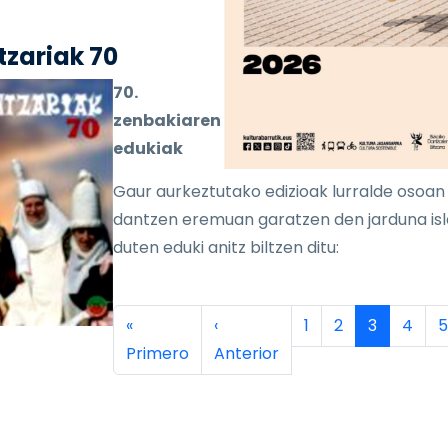
zariak 70
70.
zenbakiaren
edukiak
Gaur aurkeztutako edizioak lurralde osoan
dantzen eremuan garatzen den jarduna is
duten eduki anitz biltzen ditu:
inación
Primera página
Página anterior
Página
Página
Página ac
Págin
P
«
‹
1
2
3
4
5
Primero
Anterior