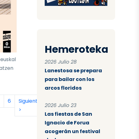
Hemeroteka
 euskal
2026 Julio 28
latzen
Lanestosa se prepara
para bailar con los
arcos floridos
tual
a
ágina
Página
Siguiente página
Última página
6
Siguiente
Último
2026 Julio 23
>
»
Las fiestas de San
Ignacio de Forua
acogerán un festival