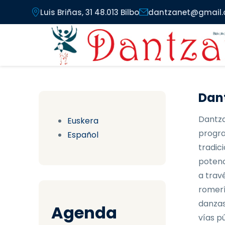
Pasar al contenido principal
Luis Briñas, 31 48.013 Bilbo
dantzanet@gmail
Dant
Dantza
Euskera
progra
Español
tradici
potenc
a trav
romerí
danzas
Agenda
vías pú