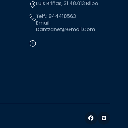
Luis Briñas, 31 48.013 Bilbo
Telf.:
944418563
Email:
Dantzanet@gmail.com
Facebook
Vimeo