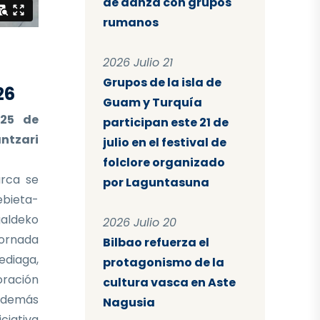
de danza con grupos
rumanos
2026 Julio 21
Grupos de la isla de
26
Guam y Turquía
 25 de
participan este 21 de
ntzari
julio en el festival de
folclore organizado
rca se
por Laguntasuna
ebieta-
aldeko
2026 Julio 20
ornada
Bilbao refuerza el
ediaga,
protagonismo de la
oración
cultura vasca en Aste
 Además
Nagusia
iciativa