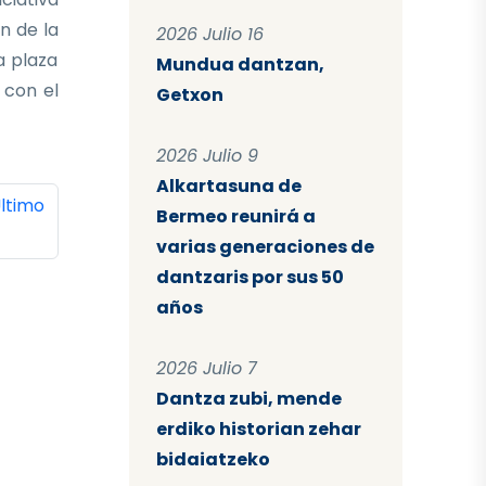
n de la
2026 Julio 16
a plaza
Mundua dantzan,
 con el
Getxon
2026 Julio 9
Alkartasuna de
ina
ltima página
ltimo
Bermeo reunirá a
varias generaciones de
dantzaris por sus 50
años
2026 Julio 7
Dantza zubi, mende
erdiko historian zehar
bidaiatzeko