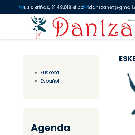
Pasar al contenido principal
Luis Briñas, 31 48.013 Bilbo
dantzanet@gmail
ESK
Euskera
Español
Agenda