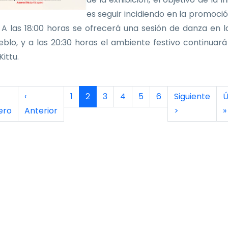
es seguir incidiendo en la promoció
 A las 18:00 horas se ofrecerá una sesión de danza en l
eblo, y a las 20:30 horas el ambiente festivo continuará
ittu.
inación
era página
Página anterior
Página
Página actual
Página
Página
Página
Página
Siguiente pág
Ú
‹
1
2
3
4
5
6
Siguiente
Ú
ero
Anterior
>
»