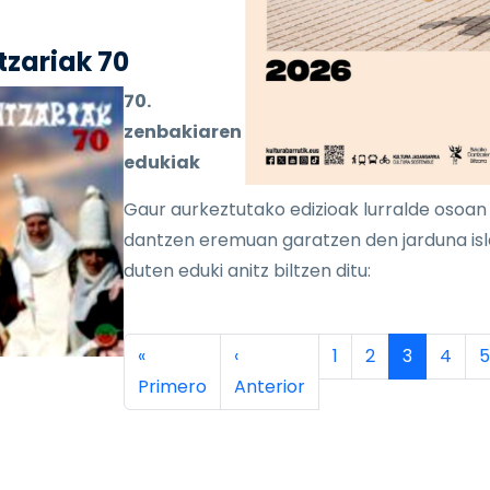
zariak 70
70.
zenbakiaren
edukiak
Gaur aurkeztutako edizioak lurralde osoan
dantzen eremuan garatzen den jarduna is
duten eduki anitz biltzen ditu:
inación
Primera página
Página anterior
Página
Página
Página ac
Págin
P
«
‹
1
2
3
4
5
Primero
Anterior