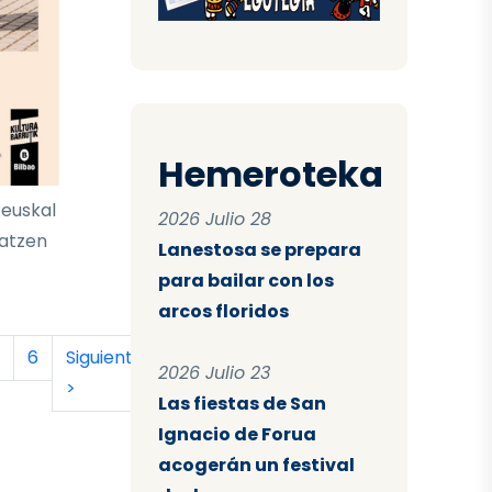
Hemeroteka
 euskal
2026 Julio 28
latzen
Lanestosa se prepara
para bailar con los
arcos floridos
tual
a
ágina
Página
Siguiente página
Última página
6
Siguiente
Último
2026 Julio 23
>
»
Las fiestas de San
Ignacio de Forua
acogerán un festival