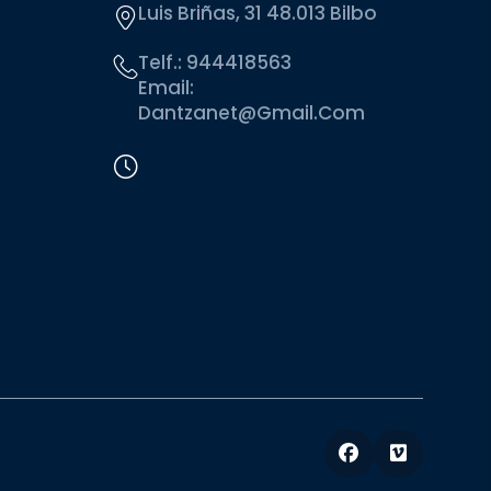
Luis Briñas, 31 48.013 Bilbo
Telf.:
944418563
Email:
Dantzanet@gmail.com
Facebook
Vimeo