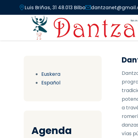
Pasar al contenido principal
Luis Briñas, 31 48.013 Bilbo
dantzanet@gmail
Dant
Dantza
Euskera
progra
Español
tradici
potenc
a trav
romerí
danzas
Agenda
vías pú