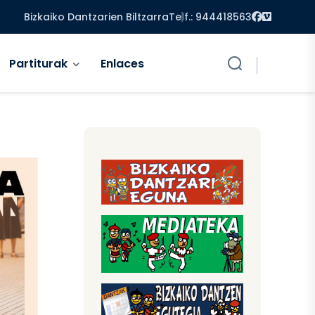
Facebook
Vimeo
Bizkaiko Dantzarien Biltzarra
Telf.: 944418563
Partiturak
Enlaces