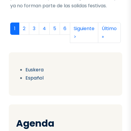
ya no forman parte de las salidas festivas.
Paginación
Página actual
Página
Página
Página
Página
Página
Siguiente página
Última págin
1
2
3
4
5
6
Siguiente
Último
>
»
Euskera
Español
Agenda