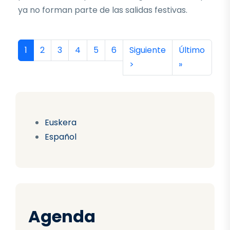
ya no forman parte de las salidas festivas.
Paginación
Página actual
Página
Página
Página
Página
Página
Siguiente página
Última págin
1
2
3
4
5
6
Siguiente
Último
>
»
Euskera
Español
Agenda