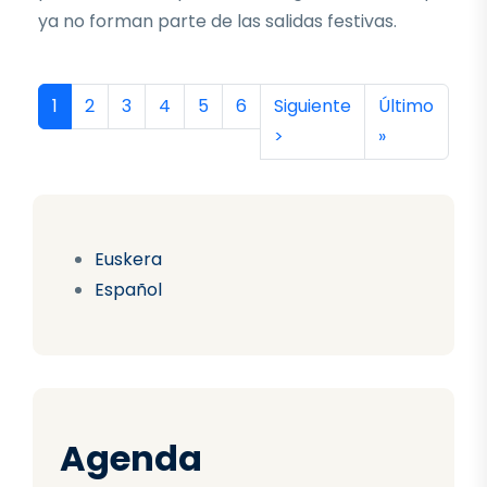
ya no forman parte de las salidas festivas.
Paginación
Página actual
Página
Página
Página
Página
Página
Siguiente página
Última págin
1
2
3
4
5
6
Siguiente
Último
>
»
Euskera
Español
Agenda