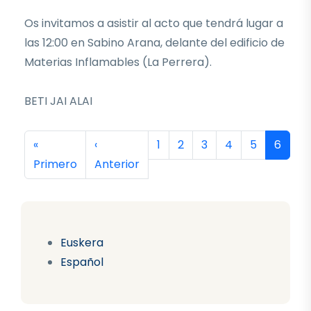
Os invitamos a asistir al acto que tendrá lugar a
las 12:00 en Sabino Arana, delante del edificio de
Materias Inflamables (La Perrera).
BETI JAI ALAI
Paginación
Primera página
Página anterior
Página
Página
Página
Página
Página
Página
«
‹
1
2
3
4
5
6
Primero
Anterior
Euskera
Español