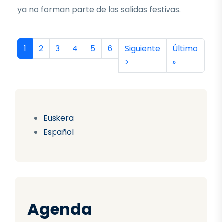
ya no forman parte de las salidas festivas.
Paginación
Página actual
Página
Página
Página
Página
Página
Siguiente página
Última págin
1
2
3
4
5
6
Siguiente
Último
>
»
Euskera
Español
Agenda