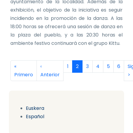
ayuntamiento de la localidad. Además de la
exhibición, el objetivo de la iniciativa es seguir
incidiendo en la promoción de la danza. A las
18:00 horas se ofrecerá una sesión de danza en
la plaza del pueblo, y a las 20:30 horas el
ambiente festivo continuará con el grupo Kittu.
Paginación
Primera página
Página anterior
Página
Página actual
Página
Página
Página
Página
Si
«
‹
1
2
3
4
5
6
Si
Primero
Anterior
>
Euskera
Español