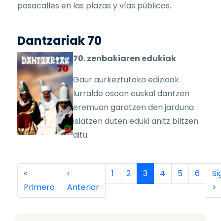
pasacalles en las plazas y vías públicas.
Dantzariak 70
70. zenbakiaren edukiak
Gaur aurkeztutako edizioak
lurralde osoan euskal dantzen
eremuan garatzen den jarduna
islatzen duten eduki anitz biltzen
ditu:
Paginación
Primera página
Página anterior
Página
Página
Página actual
Página
Página
Página
Si
«
‹
1
2
3
4
5
6
Si
Primero
Anterior
>