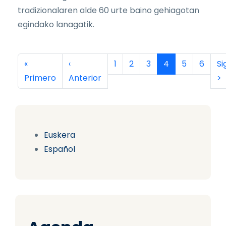
tradizionalaren alde 60 urte baino gehiagotan
egindako lanagatik.
Paginación
Primera página
Página anterior
Página
Página
Página
Página actual
Página
Página
Si
«
‹
1
2
3
4
5
6
Si
Primero
Anterior
>
Euskera
Español