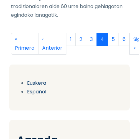
tradizionalaren alde 60 urte baino gehiagotan
egindako lanagatik.
Paginación
Primera página
Página anterior
Página
Página
Página
Página actual
Página
Página
Si
«
‹
1
2
3
4
5
6
Si
Primero
Anterior
>
Euskera
Español