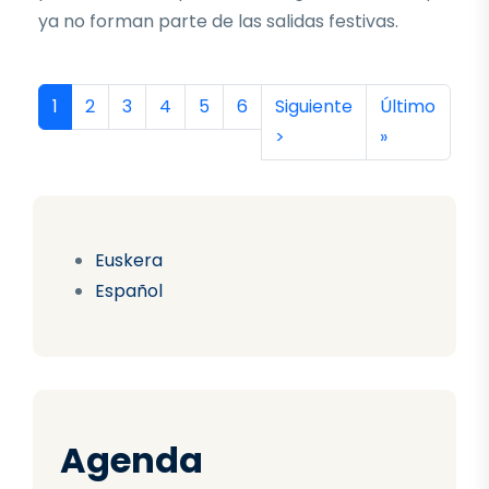
ya no forman parte de las salidas festivas.
Paginación
Página actual
Página
Página
Página
Página
Página
Siguiente página
Última págin
1
2
3
4
5
6
Siguiente
Último
>
»
Euskera
Español
Agenda