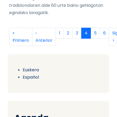
tradizionalaren alde 60 urte baino gehiagotan
egindako lanagatik.
Paginación
Primera página
Página anterior
Página
Página
Página
Página actual
Página
Página
Si
«
‹
1
2
3
4
5
6
Si
Primero
Anterior
>
Euskera
Español