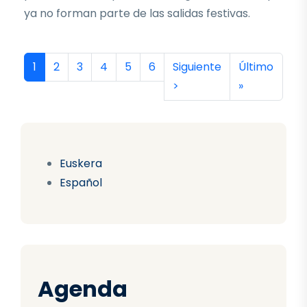
ya no forman parte de las salidas festivas.
Paginación
Página actual
Página
Página
Página
Página
Página
Siguiente página
Última págin
1
2
3
4
5
6
Siguiente
Último
>
»
Euskera
Español
Agenda