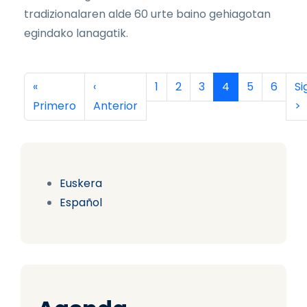
tradizionalaren alde 60 urte baino gehiagotan
egindako lanagatik.
Paginación
Primera página
Página anterior
Página
Página
Página
Página actual
Página
Página
Si
«
‹
1
2
3
4
5
6
Si
Primero
Anterior
>
Euskera
Español