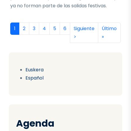
ya no forman parte de las salidas festivas.
Paginación
Página actual
Página
Página
Página
Página
Página
Siguiente página
Última págin
1
2
3
4
5
6
Siguiente
Último
>
»
Euskera
Español
Agenda