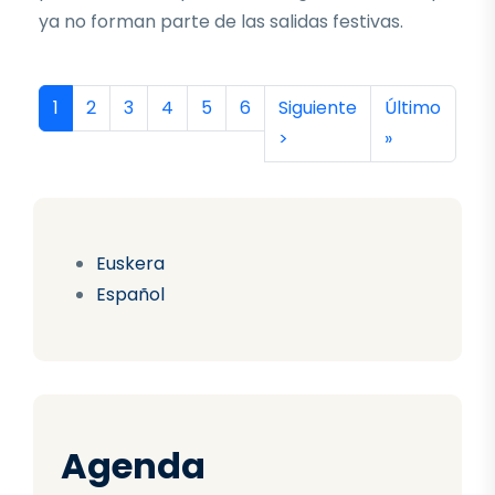
ya no forman parte de las salidas festivas.
Paginación
Página actual
Página
Página
Página
Página
Página
Siguiente página
Última págin
1
2
3
4
5
6
Siguiente
Último
>
»
Euskera
Español
Agenda