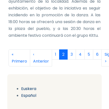
ayuntamiento de la localidad. Además de la
exhibición, el objetivo de la iniciativa es seguir
incidiendo en la promoción de la danza. A las
18:00 horas se ofrecerá una sesión de danza en
la plaza del pueblo, y a las 20:30 horas el
ambiente festivo continuará con el grupo Kittu.
Paginación
Primera página
Página anterior
Página
Página actual
Página
Página
Página
Página
Si
«
‹
1
2
3
4
5
6
Si
Primero
Anterior
>
Euskera
Español