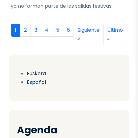
ya no forman parte de las salidas festivas.
Paginación
Página actual
Página
Página
Página
Página
Página
Siguiente página
Última págin
1
2
3
4
5
6
Siguiente
Último
>
»
Euskera
Español
Agenda