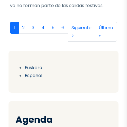
ya no forman parte de las salidas festivas.
Paginación
Página actual
Página
Página
Página
Página
Página
Siguiente página
Última págin
1
2
3
4
5
6
Siguiente
Último
>
»
Euskera
Español
Agenda